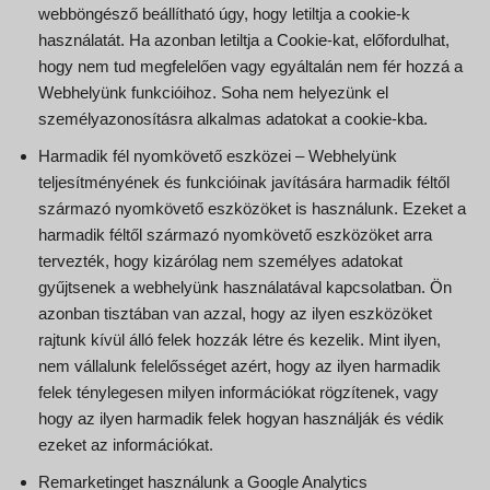
webböngésző beállítható úgy, hogy letiltja a cookie-k
használatát. Ha azonban letiltja a Cookie-kat, előfordulhat,
hogy nem tud megfelelően vagy egyáltalán nem fér hozzá a
Webhelyünk funkcióihoz. Soha nem helyezünk el
személyazonosításra alkalmas adatokat a cookie-kba.
Harmadik fél nyomkövető eszközei – Webhelyünk
teljesítményének és funkcióinak javítására harmadik féltől
származó nyomkövető eszközöket is használunk. Ezeket a
harmadik féltől származó nyomkövető eszközöket arra
tervezték, hogy kizárólag nem személyes adatokat
gyűjtsenek a webhelyünk használatával kapcsolatban. Ön
azonban tisztában van azzal, hogy az ilyen eszközöket
rajtunk kívül álló felek hozzák létre és kezelik. Mint ilyen,
nem vállalunk felelősséget azért, hogy az ilyen harmadik
felek ténylegesen milyen információkat rögzítenek, vagy
hogy az ilyen harmadik felek hogyan használják és védik
ezeket az információkat.
Remarketinget használunk a Google Analytics