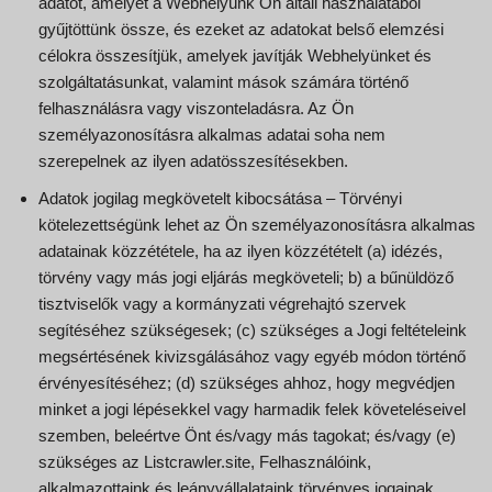
adatot, amelyet a Webhelyünk Ön általi használatából
gyűjtöttünk össze, és ezeket az adatokat belső elemzési
célokra összesítjük, amelyek javítják Webhelyünket és
szolgáltatásunkat, valamint mások számára történő
felhasználásra vagy viszonteladásra. Az Ön
személyazonosításra alkalmas adatai soha nem
szerepelnek az ilyen adatösszesítésekben.
Adatok jogilag megkövetelt kibocsátása – Törvényi
kötelezettségünk lehet az Ön személyazonosításra alkalmas
adatainak közzététele, ha az ilyen közzétételt (a) idézés,
törvény vagy más jogi eljárás megköveteli; b) a bűnüldöző
tisztviselők vagy a kormányzati végrehajtó szervek
segítéséhez szükségesek; (c) szükséges a Jogi feltételeink
megsértésének kivizsgálásához vagy egyéb módon történő
érvényesítéséhez; (d) szükséges ahhoz, hogy megvédjen
minket a jogi lépésekkel vagy harmadik felek követeléseivel
szemben, beleértve Önt és/vagy más tagokat; és/vagy (e)
szükséges az Listcrawler.site, Felhasználóink,
alkalmazottaink és leányvállalataink törvényes jogainak,