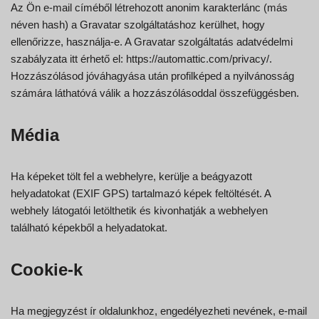
Az Ön e-mail címéből létrehozott anonim karakterlánc (más
néven hash) a Gravatar szolgáltatáshoz kerülhet, hogy
ellenőrizze, használja-e. A Gravatar szolgáltatás adatvédelmi
szabályzata itt érhető el: https://automattic.com/privacy/.
Hozzászólásod jóváhagyása után profilképed a nyilvánosság
számára láthatóvá válik a hozzászólásoddal összefüggésben.
Média
Ha képeket tölt fel a webhelyre, kerülje a beágyazott
helyadatokat (EXIF GPS) tartalmazó képek feltöltését. A
webhely látogatói letölthetik és kivonhatják a webhelyen
található képekből a helyadatokat.
Cookie-k
Ha megjegyzést ír oldalunkhoz, engedélyezheti nevének, e-mail