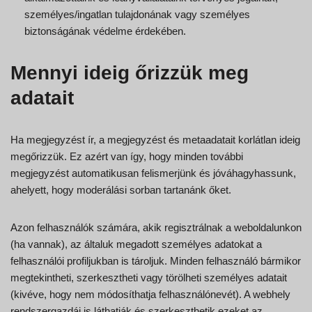
személyes/ingatlan tulajdonának vagy személyes
biztonságának védelme érdekében.
Mennyi ideig őrizzük meg
adatait
Ha megjegyzést ír, a megjegyzést és metaadatait korlátlan ideig
megőrizzük. Ez azért van így, hogy minden további
megjegyzést automatikusan felismerjünk és jóváhagyhassunk,
ahelyett, hogy moderálási sorban tartanánk őket.
Azon felhasználók számára, akik regisztrálnak a weboldalunkon
(ha vannak), az általuk megadott személyes adatokat a
felhasználói profiljukban is tároljuk. Minden felhasználó bármikor
megtekintheti, szerkesztheti vagy törölheti személyes adatait
(kivéve, hogy nem módosíthatja felhasználónevét). A webhely
rendszergazdái is láthatják és szerkeszthetik ezeket az