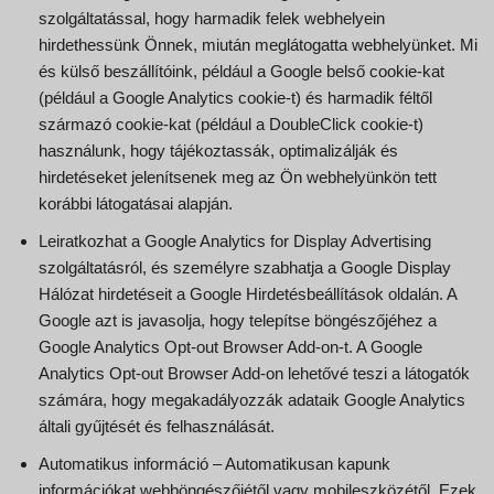
szolgáltatással, hogy harmadik felek webhelyein
hirdethessünk Önnek, miután meglátogatta webhelyünket. Mi
és külső beszállítóink, például a Google belső cookie-kat
(például a Google Analytics cookie-t) és harmadik féltől
származó cookie-kat (például a DoubleClick cookie-t)
használunk, hogy tájékoztassák, optimalizálják és
hirdetéseket jelenítsenek meg az Ön webhelyünkön tett
korábbi látogatásai alapján.
Leiratkozhat a Google Analytics for Display Advertising
szolgáltatásról, és személyre szabhatja a Google Display
Hálózat hirdetéseit a Google Hirdetésbeállítások oldalán. A
Google azt is javasolja, hogy telepítse böngészőjéhez a
Google Analytics Opt-out Browser Add-on-t. A Google
Analytics Opt-out Browser Add-on lehetővé teszi a látogatók
számára, hogy megakadályozzák adataik Google Analytics
általi gyűjtését és felhasználását.
Automatikus információ – Automatikusan kapunk
információkat webböngészőjétől vagy mobileszközétől. Ezek