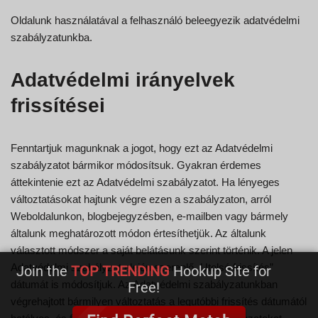
Oldalunk használatával a felhasználó beleegyezik adatvédelmi
szabályzatunkba.
Adatvédelmi irányelvek
frissítései
Fenntartjuk magunknak a jogot, hogy ezt az Adatvédelmi
szabályzatot bármikor módosítsuk. Gyakran érdemes
áttekintenie ezt az Adatvédelmi szabályzatot. Ha lényeges
változtatásokat hajtunk végre ezen a szabályzaton, arról
Weboldalunkon, blogbejegyzésben, e-mailben vagy bármely
általunk meghatározott módon értesíthetjük. Az általunk
választott módszer a saját belátásunk szerint történik. A jelen
Adatvédelmi szabályzat elején szereplő „Utolsó frissítés”
Join the
TOP TRENDING
Hookup Site for
dátumát is módosítjuk. Az Adatvédelmi szabályzatunkban
Free!
végrehajtott bármilyen változtatás a legutóbbi frissítés dátumától