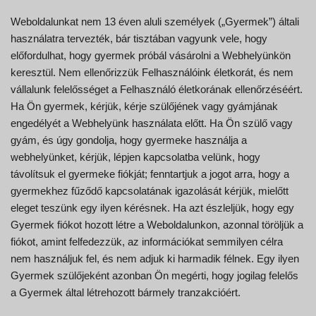
Weboldalunkat nem 13 éven aluli személyek („Gyermek”) általi
használatra tervezték, bár tisztában vagyunk vele, hogy
előfordulhat, hogy gyermek próbál vásárolni a Webhelyünkön
keresztül. Nem ellenőrizzük Felhasználóink életkorát, és nem
vállalunk felelősséget a Felhasználó életkorának ellenőrzéséért.
Ha Ön gyermek, kérjük, kérje szülőjének vagy gyámjának
engedélyét a Webhelyünk használata előtt. Ha Ön szülő vagy
gyám, és úgy gondolja, hogy gyermeke használja a
webhelyünket, kérjük, lépjen kapcsolatba velünk, hogy
távolítsuk el gyermeke fiókját; fenntartjuk a jogot arra, hogy a
gyermekhez fűződő kapcsolatának igazolását kérjük, mielőtt
eleget teszünk egy ilyen kérésnek. Ha azt észleljük, hogy egy
Gyermek fiókot hozott létre a Weboldalunkon, azonnal töröljük a
fiókot, amint felfedezzük, az információkat semmilyen célra
nem használjuk fel, és nem adjuk ki harmadik félnek. Egy ilyen
Gyermek szülőjeként azonban Ön megérti, hogy jogilag felelős
a Gyermek által létrehozott bármely tranzakcióért.