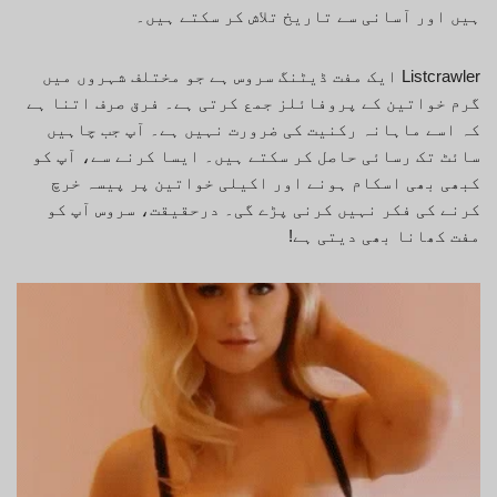
ہیں اور آسانی سے تاریخ تلاش کر سکتے ہیں۔
Listcrawler ایک مفت ڈیٹنگ سروس ہے جو مختلف شہروں میں
گرم خواتین کے پروفائلز جمع کرتی ہے۔ فرق صرف اتنا ہے
کہ اسے ماہانہ رکنیت کی ضرورت نہیں ہے۔ آپ جب چاہیں
سائٹ تک رسائی حاصل کر سکتے ہیں۔ ایسا کرنے سے، آپ کو
کبھی بھی اسکام ہونے اور اکیلی خواتین پر پیسہ خرچ
کرنے کی فکر نہیں کرنی پڑے گی۔ درحقیقت، سروس آپ کو
مفت کھانا بھی دیتی ہے!