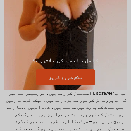
کامل ساتھی کی تلاش ہے؟
تلاش شروع کریں
جب آپ Listcrawler استعمال کر رہے ہیں، تو یقینی بنائیں
کہ آپ پروفائل کو غور سے پڑھ رہے ہیں۔ جبکہ کچھ صارفین
اپنی صفات کے بارے میں سامنے ہیں، کچھ انہیں چھپا رہے
ہیں۔ مثال کے طور پر، بہت سی خواتین برہنہ سیکس کو
ترجیح دیتی ہیں – سیکس کا ایسا طریقہ جس میں کنڈوم
استعمال نہیں ہوتا۔ کچھ ہم جنس پرستوں کے مقعد کے