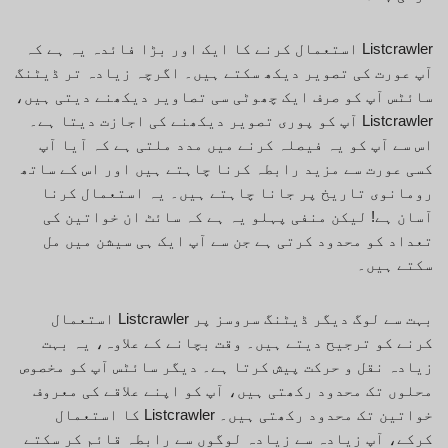
Listcrawler استعمال کرنے کا ایک اور بڑا فائدہ یہ ہے کہ
آپ عورت کی تصویر دیکھ سکتے ہیں۔ اگرچہ زیادہ تر ڈیٹنگ
سائٹس آپ کو صرف ایک چھوٹی سی تصاویر دیکھنے دیتی ہیں،
Listcrawler آپ کو پوری تصویر دیکھنے کی اجازت دیتا ہے۔
اس سے آپ کو یہ فیصلہ کرنے میں مدد ملتی ہے کہ آیا آپ
کسی عورت سے مزید رابطہ کرنا چاہتے ہیں اور اس کے ساتھ
رومانوی تاریخ پر جانا چاہتے ہیں۔ یہ استعمال کرنا
آسان ہے! لیکن منفی پہلو یہ ہے کہ سائٹ ان خواتین کی
تعداد کو محدود کرتی ہے جن سے آپ ایک ہی سیشن میں مل
سکتے ہیں۔
بہت سے لوگ دیگر ڈیٹنگ سروسز پر Listcrawler استعمال
کرنے کو ترجیح دیتے ہیں۔ وقت بچانے کے علاوہ، یہ بہت
زیادہ نقل و حرکت پیش کرتا ہے۔ دیگر سائٹس آپ کو مخصوص
محلوں تک محدود رکھتی ہیں، آپ کو اپنے علاقے کی معروف
خواتین تک محدود رکھتی ہیں۔ Listcrawler کا استعمال
کرکے، آپ زیادہ سے زیادہ لوگوں سے رابطہ قائم کر سکتے