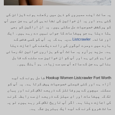
یہ سائٹ اپنے ممبروں کو ذہن میں رکھتے ہوئے ڈیزائن کی
گئی ہے، اور یہ ان خواتین کی نشاندہی کرتی ہے جن میں آپ
کو پرکشش خصوصیات مل سکتی ہیں۔ یہ ان اراکین کو بھی
ہٹا دیتا ہے جو پیغامات کا جواب نہیں دے رہے ہیں۔ ایک
اور فائدہ
Listcrawler
...یہ ہے کہ یہ آپ کو کسی شخص کے
بارے میں دوسرے لوگوں کی رائے دیکھنے کی اجازت دیتا
ہے۔ مزید برآں، یہ سائٹ آپ کو ہزاروں خواتین تک رسائی
فراہم کرتی ہے اور آپ کو ان خواتین سے ملنے کے قابل
بناتی ہے جن کے ساتھ آپ سب سے زیادہ ہم آہنگ ہیں۔
Hookup Women Listcrawler Fort Worth شامل ہونے کے لیے
آزاد ہے اور کئی قیمتی خصوصیات پیش کرتا ہے۔ یہ آپ کو
ممکنہ میچوں کے پروفائلز کے ذریعے تلاش کرنے اور یہاں
تک کہ پیغامات اور ای میلز کے ذریعے ان سے رابطہ کرنے
کی اجازت دیتا ہے۔ اگر آپ تاریخ تلاش کر رہے ہیں، تو یہ
سائٹ شروع کرنے کے لیے ایک بہترین جگہ ہے۔