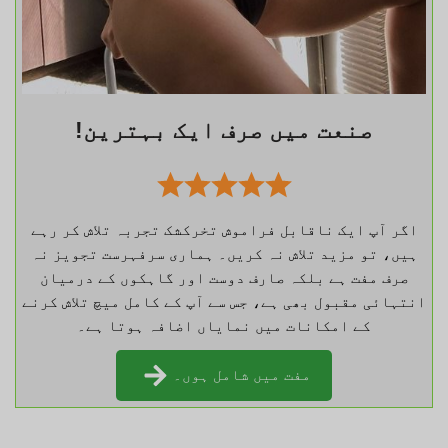
صنعت میں صرف ایک بہترین!
اگر آپ ایک ناقابل فراموش تخرکشک تجربہ تلاش کر رہے
ہیں، تو مزید تلاش نہ کریں۔ ہماری سرفہرست تجویز نہ
صرف مفت ہے بلکہ صارف دوست اور گاہکوں کے درمیان
انتہائی مقبول بھی ہے، جس سے آپ کے کامل میچ تلاش کرنے
کے امکانات میں نمایاں اضافہ ہوتا ہے۔
مفت میں شامل ہوں۔