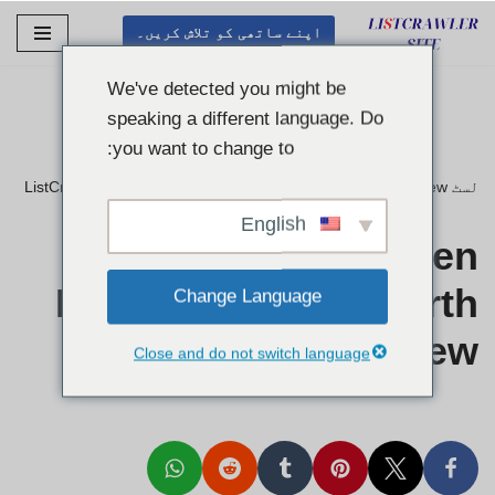
اپنے ساتھی کو تلاش کریں۔
مواد
پر
We've detected you might be
جائیں۔
speaking a different language. Do
you want to change to:
لسٹ ListCrawler
Hookup Women Listcrawler Fort Worth Review
»
English
Hookup Women
Listcrawler Fort Worth
Change Language
Review
Close and do not switch language