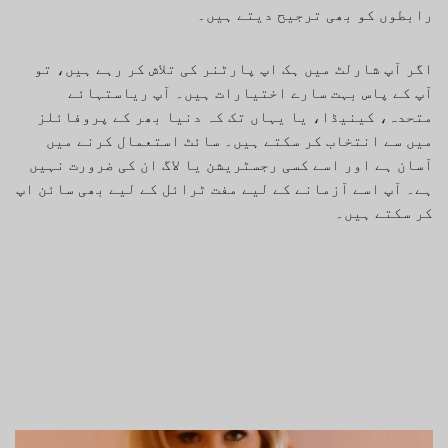
رابطوں کو بھی ترجیح دیتے ہیں۔
اگر آپ شارلٹ میں ہک اپ پارٹنر کی تلاش کر رہے ہیں، تو
آپ کے پاس بہت سارے اختیارات ہیں۔ آپ ریاستہائے
متحدہ، کینیڈا، یا یہاں تک کہ دنیا بھر کے پروفائلز
میں سے انتخاب کر سکتے ہیں۔ سائٹ استعمال کرنے میں
آسان ہے اور اسے کسی رجسٹریشن یا لاگ ان کی ضرورت نہیں
ہے۔ آپ اسے آزمانے کے لیے مفت ٹرائل کے لیے بھی سائن اپ
کر سکتے ہیں۔