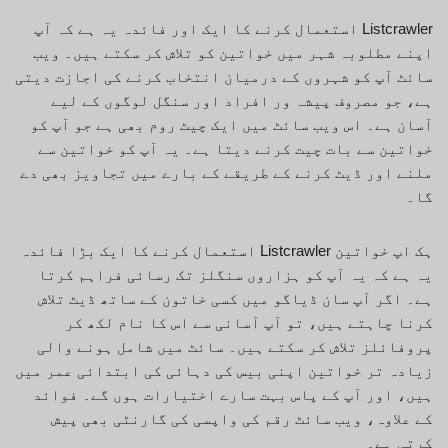
Listcrawler استعمال کرنے کا ایک اور فائدہ یہ ہے کہ آپ
اپنے مطلوبہ شہر میں خواتین کو تلاش کر سکتے ہیں۔ ویب
سائٹ آپ کو شہروں کے درمیان انتخاب کرنے کی اجازت دیتی
ہے، جو مصروف پیشہ ور افراد اور سنگل لوگوں کے لیے
آسان ہے۔ اس ویب سائٹ میں ایک چیٹ روم بھی ہے جو آپ کو
خواتین سے بات چیت کرنے دیتا ہے۔ یہ آپ کو خواتین سے
ملنے اور ڈیٹ کرنے کے طریقے کے بارے میں تجاویز بھی دے
گا۔
ہک اپ خواتین Listcrawler استعمال کرنے کا ایک بڑا فائدہ
یہ ہے کہ یہ آپ کو ہزاروں سنگلز تک رسائی فراہم کرتا
ہے۔ اگر آپ سان ڈیاگو میں کسی خاتون کے ساتھ ڈیٹ تلاش
کرنا چاہتے ہیں، تو آپ آسانی سے اس کا نام لکھ کر
پروفائلز تلاش کر سکتے ہیں۔ سائٹ میں شامل ہونے والی
زیادہ تر خواتین اپنی بیس کی دہائی کی ابتدائی عمر میں
ہیں، اور آپ کے پاس بہت سارے اختیارات ہوں گے۔ فوائد
کے علاوہ، ویب سائٹ رقم کی واپسی کی گارنٹی بھی پیش
کرتی ہے۔