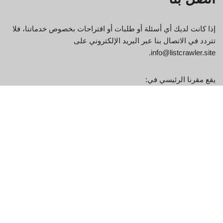
إذا كانت لديك أي أسئلة أو طلبات أو اقتراحات بخصوص خدماتنا، فلا
تتردد في الاتصال بنا عبر البريد الإلكتروني على
.
info@listcrawler.site
يقع مقرنا الرئيسي في:
349 الجادة الخامسة، نيويورك، نيويورك 10016، الولايات المتحدة
معلومات عنا
سياسة الخصوصية
الأحكام والشروط
ES
IT
DE
FR
EN
BN
UR
TH
MS
HR
RU
ES
NB
ZH
HI
FI
SK
SL
JA
KO
VI
TR
HU
CS
FR
BG
DA
IT
PT
NL
EL
RO
HE
SV
TL
AR
EN
ID
DE
PL