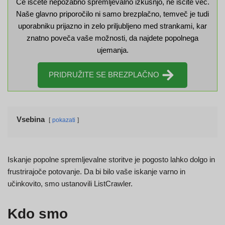
Če iščete nepozabno spremljevalno izkušnjo, ne iščite več.
Naše glavno priporočilo ni samo brezplačno, temveč je tudi
uporabniku prijazno in zelo priljubljeno med strankami, kar
znatno poveča vaše možnosti, da najdete popolnega
ujemanja.
PRIDRUŽITE SE BREZPLAČNO
Vsebina
pokazati
Iskanje popolne spremljevalne storitve je pogosto lahko dolgo in
frustrirajoče potovanje. Da bi bilo vaše iskanje varno in
učinkovito, smo ustanovili ListCrawler.
Kdo smo