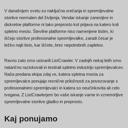
V današnjem svetu so naključna srečanja in spremljevalne
storitve normalen del življenja. Vendar iskanje zanesljive in
diskretne platforme ni tako preprosto kot prijava na katero koli
spletno mesto. Številne platforme niso namenjene tistim, ki
iščejo storitve profesionalne spremljevalke, zaradi česar je
težko najti tisto, kar iščete, brez nepotrebnih zapletov.
Ravno zato smo ustvarili ListCrawler. V zadnjih nekaj letih smo
natančno raziskovali in testirali spletno industrijo spremljevalcev.
Naša predana ekipa zdaj ve, katera spletna mesta za
spremljevalce ponujajo resnične priložnosti za povezovanje s
profesionalnimi spremljevalci in katera so neučinkovita ali celo
tvegana. Z ListCrawlerjem bo vaše iskanje varne in vznemirljive
spremljevalne storitve gladko in preprosto.
Kaj ponujamo