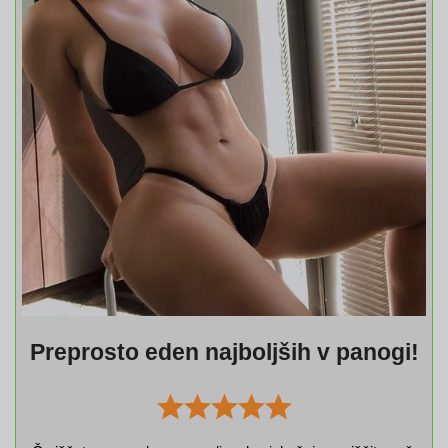
Preprosto eden najboljših v panogi!