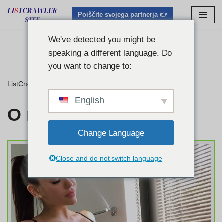
Pridružite se
TOP TRENDI
Brezplačno
spletno mesto za povezovanje!
Poiščite svojega partnerja 👉
Preskoči
Poiščite popolno ujemanje
na
We've detected you might be
vsebino
speaking a different language. Do
you want to change to:
ListCrawler
»
O nas
English
O nas
Change Language
Close and do not switch language