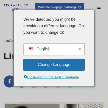
Poiščite svojega partnerja 👉
Preskoči
na
We've detected you might be
vsebino
speaking a different language. Do
you want to change to:
ListCrawler
»
Listcrawler San Diego
English
Listcrawler San Diego
Change Language
Close and do not switch language