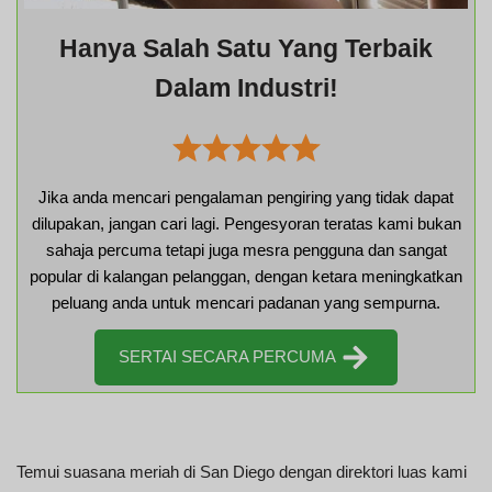
Hanya Salah Satu Yang Terbaik
Dalam Industri!
Jika anda mencari pengalaman pengiring yang tidak dapat
dilupakan, jangan cari lagi. Pengesyoran teratas kami bukan
sahaja percuma tetapi juga mesra pengguna dan sangat
popular di kalangan pelanggan, dengan ketara meningkatkan
peluang anda untuk mencari padanan yang sempurna.
SERTAI SECARA PERCUMA
Temui suasana meriah di San Diego dengan direktori luas kami