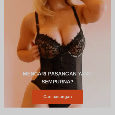
MENCARI PASANGAN YANG
SEMPURNA?
Cari pasangan