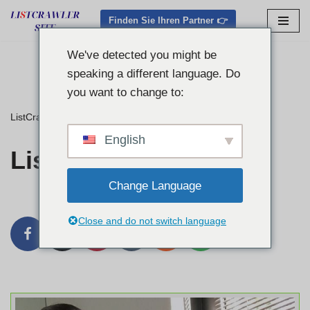
Finden Sie Ihren Partner 👉
Zum
Inhalt
We've detected you might be
springen
speaking a different language. Do
you want to change to:
ListCrawler
»
Listcrawler San Diego
English
Listcrawler San Diego
Change Language
Close and do not switch language