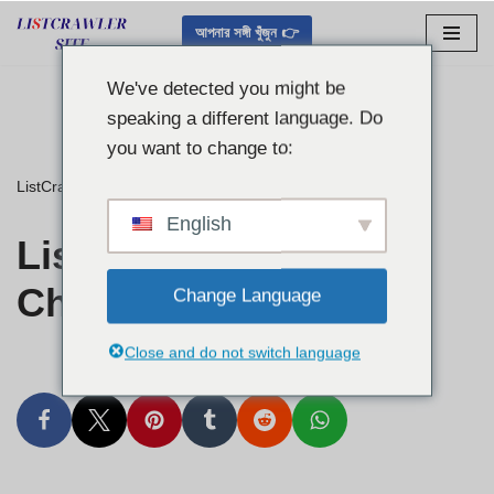
আপনার সঙ্গী খুঁজুন 👉
এড়িয়ে
যাও
We've detected you might be
কন্টেন্ট
speaking a different language. Do
you want to change to:
ListCrawler
»
Listcrawler Corpus Christi
English
Listcrawler Corpus
Christi
Change Language
Close and do not switch language