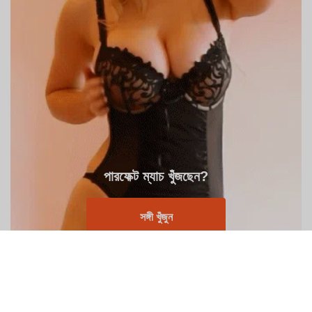
পারফেক্ট ম্যাচ খুঁজছেন?
সঙ্গী খুঁজুন