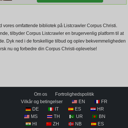
vores omfattende bibliotek på Listcrawler Corpus Christi.
e, tilbyder Corpus Listcrawler en brugervenlig platform til at
byde. Dyk ned i de forskellige tilbud og oplev bekvemmeligheden
orsk nu og forbedre din Corpus Christi-oplevelse!
Om os
Fortrolighedspolitik
Vilkår og betingelser
EN
FR
DE
IT
ES
HR
MS
TH
UR
BN
HI
ZH
NB
ES