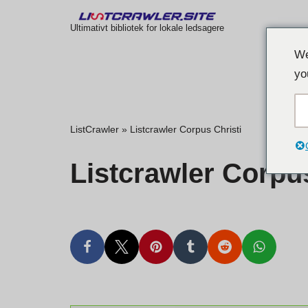
Ultimativt bibliotek for lokale ledsagere
Gå
We
til
yo
indhold
ListCrawler
»
Listcrawler Corpus Christi
Listcrawler Corpus