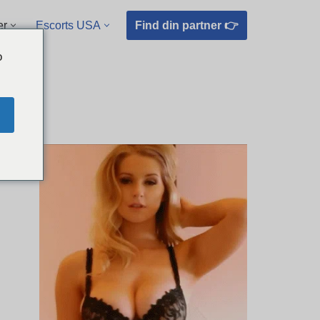
Find din partner 👉
er
Escorts USA
o