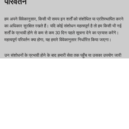
परिवर्तन
हम अपने विवेकानुसार, किसी भी समय इन शर्तों को संशोधित या प्रतिस्थापित करने
का अधिकार सुरक्षित रखते हैं। यदि कोई संशोधन महत्वपूर्ण है तो हम किसी भी नई
Join the
TOP TRENDING
Hookup Site for
शर्तों के प्रभावी होने से कम से कम 30 दिन पहले सूचना देने का प्रयास करेंगे।
Free!
महत्वपूर्ण परिवर्तन क्या होगा, यह हमारे विवेकानुसार निर्धारित किया जाएगा।
Find Perfect Match
उन संशोधनों के प्रभावी होने के बाद हमारी सेवा तक पहुँच या उसका उपयोग जारी
रखकर, आप संशोधित शर्तों से बंधे होने के लिए सहमत होते हैं। यदि आप नई शर्तों
से सहमत नहीं हैं, तो कृपया सेवा का उपयोग करना बंद कर दें।
हमारे बारे में
गोपनीयता नीति
नियम और शर्तें
EN
FR
DE
IT
ES
HR
MS
TH
UR
BN
ZH
NB
ES
RU
KO
JA
SL
SK
FI
FR
CS
HU
TR
VI
NL
PT