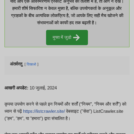
यदि आप एक अविस्मरणीय एस्कॉर्ट अनुभव की तलाश में हैं, तो आगे न देखें।
हमारी शीर्ष सिफारिश न केवल मुफ़्त है, बल्कि उपयोगकर्ता के अनुकूल और
ग्राहकों के बीच अत्यधिक लोकप्रिय है, जो आपके लिए सही मैच खोजने की
संभावनाओं को काफी हद तक बढ़ाती है।
मुफ्त में जुडो
अंतर्वस्तु
दिखाओ
आखरी अपडेट:
10 जुलाई, 2024
कृपया उपयोग करने से पहले इन नियमों और शर्तों (“नियम”, “नियम और शर्तें”) को
ध्यान से पढ़ें
https://listcrawler.site/
वेबसाइट ("सेवा") ListCrawler.site
("हम", "हम", या "हमारा") द्वारा संचालित है।