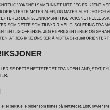
ITTLIG VOKSNE I SAMFUNNET MITT. JEG ER KJENT ME
lt ORIENTERTE MATERIALER, OG MATERIALET JEG FORV
EPTERER DEN GJENNOMSNITTIGE VOKSNE I FELLESSK
R SOM DETTE SOM TILBYR RIMELIG ISOLERING FRA MAT
ENTENTLIG OFFENSIV. JEG REPRESENTERER OG GARAN
EN, AT JEG IKKE ØNSKER Å MOTTA Seksuelt ORIENTERT
RIKSJONER
ELLER SE DETTE NETTSTEDET FRA NOEN LAND, STAT, F
TER.
g
 eller seksuelle bilder som finnes på nettstedet. ListCrawler.s