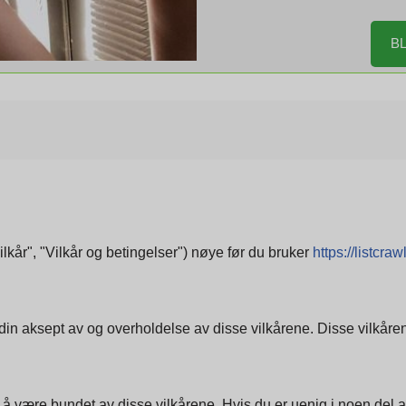
BL
lkår", "Vilkår og betingelser") nøye før du bruker
https://listcrawl
av din aksept av og overholdelse av disse vilkårene. Disse vilkår
u å være bundet av disse vilkårene. Hvis du er uenig i noen del av