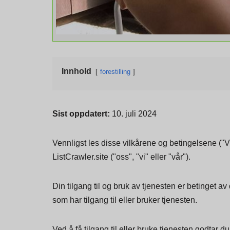
Innhold
forestilling
Sist oppdatert:
10. juli 2024
Vennligst les disse vilkårene og betingelsene ("Vi
ListCrawler.site ("oss", "vi" eller "vår").
Din tilgang til og bruk av tjenesten er betinget 
som har tilgang til eller bruker tjenesten.
Ved å få tilgang til eller bruke tjenesten godtar d