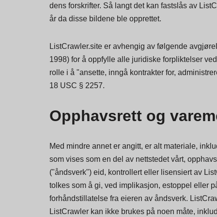
dens forskrifter. Så langt det kan fastslås av List
år da disse bildene ble opprettet.
ListCrawler.site er avhengig av følgende avgjørel
1998) for å oppfylle alle juridiske forpliktelser
rolle i å "ansette, inngå kontrakter for, administr
18 USC § 2257.
Opphavsrett og varem
Med mindre annet er angitt, er alt materiale, inklu
som vises som en del av nettstedet vårt, opphavsre
("åndsverk") eid, kontrollert eller lisensiert av L
tolkes som å gi, ved implikasjon, estoppel eller på
forhåndstillatelse fra eieren av åndsverk. ListCra
ListCrawler kan ikke brukes på noen måte, inkludert