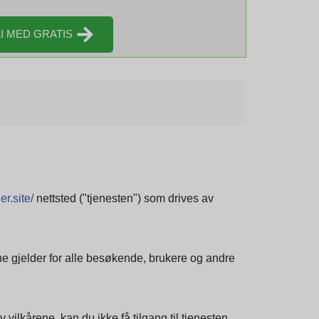
I MED GRATIS
er.site/
nettsted ("tjenesten") som drives av
ene gjelder for alle besøkende, brukere og andre
 vilkårene, kan du ikke få tilgang til tjenesten.