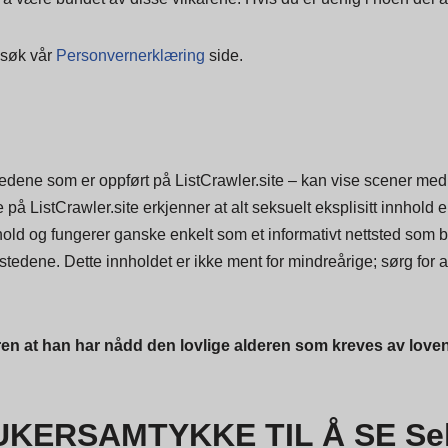
esøk vår
Personvernerklæring
side.
dene som er oppført på ListCrawler.site – kan vise scener med 
ListCrawler.site erkjenner at alt seksuelt eksplisitt innhold er 
hold og fungerer ganske enkelt som et informativt nettsted som be
stedene. Dette innholdet er ikke ment for mindreårige; sørg for at
ren at han har nådd den lovlige alderen som kreves av loven 
ERSAMTYKKE TIL Å SE Sek