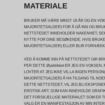
MATERIALE
BRUKER MÅ VÆRE MINST 18 ÅR OG EN VOKS
MAJORITETSALDER) FOR Å GÅ INN OG BRU
NETTSTEDET INNEHOLDER NAKENHET, SEKS
NYTTE FOR DINE BESØKENDE. HVIS BRUKER 
MAJORITETSALDER) ELLER BLIR FORNÆKKET
VED Å KOMME INN PÅ NETTSTEDET GIR B
PER DETTE Øyeblikket ER JEG EN VOKSEN, 
LOVTER AT JEG IKKE VIL LA INGEN PERSON(
MAJORITETSALDER) Å HA TILGANG TIL NO
DETTE NETTSTEDET, VIL JEG BLI EKSPONE
EROTISK ART, SOM KAN INNEHOLDE GRAFIKK
DET FORSKJELLIGE MATERIALET SOM ER T
VALG ER EN MANIFESTASJON AV MIN INTE