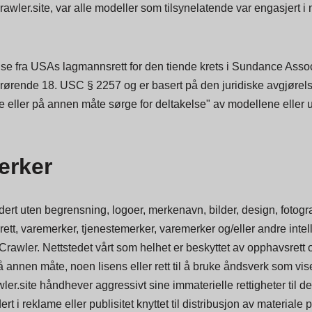
Crawler.site, var alle modeller som tilsynelatende var engasjert i
se fra USAs lagmannsrett for den tiende krets i Sundance Associ
 vedrørende 18. USC § 2257 og er basert på den juridiske avgjøre
ere eller på annen måte sørge for deltakelse" av modellene eller u
erker
dert uten begrensning, logoer, merkenavn, bilder, design, fotograf
tt, varemerker, tjenestemerker, varemerker og/eller andre intelle
istCrawler. Nettstedet vårt som helhet er beskyttet av opphavsrett
 annen måte, noen lisens eller rett til å bruke åndsverk som vises
wler.site håndhever aggressivt sine immaterielle rettigheter til 
 i reklame eller publisitet knyttet til distribusjon av materiale p