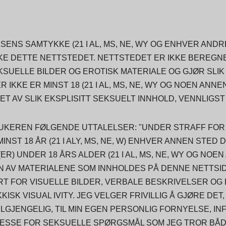
ENS SAMTYKKE (21 I AL, MS, NE, WY OG ENHVER ANDR
KE DETTE NETTSTEDET. NETTSTEDET ER IKKE BEREGNE
UELLE BILDER OG EROTISK MATERIALE OG GJØR SLIK
IKKE ER MINST 18 (21 I AL, MS, NE, WY OG NOEN ANNE
 AV SLIK EKSPLISITT SEKSUELT INNHOLD, VENNLIGST 
RUKEREN FØLGENDE UTTALELSER: "UNDER STRAFF FOR
MINST 18 ÅR (21 I ALY, MS, NE, W) ENHVER ANNEN STED
ER) UNDER 18 ÅRS ALDER (21 I AL, MS, NE, WY OG NOE
EN AV MATERIALENE SOM INNHOLDES PÅ DENNE NETTSID
RT FOR VISUELLE BILDER, VERBALE BESKRIVELSER OG 
ISK VISUAL IVITY. JEG VELGER FRIVILLIG Å GJØRE DET,
ILGJENGELIG, TIL MIN EGEN PERSONLIG FORNYELSE, I
RESSE FOR SEKSUELLE SPØRGSMÅL SOM JEG TROR BÅDE