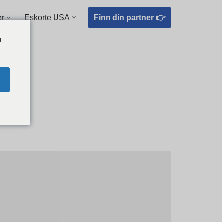
Finn din partner 👉
er
Eskorte USA
o