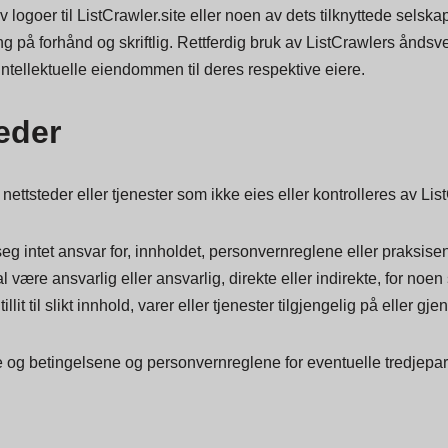
av logoer til ListCrawler.site eller noen av dets tilknyttede selska
 på forhånd og skriftlig. Rettferdig bruk av ListCrawlers åndsve
ntellektuelle eiendommen til deres respektive eiere.
teder
nettsteder eller tjenester som ikke eies eller kontrolleres av List
seg intet ansvar for, innholdet, personvernreglene eller praksisen t
 være ansvarlig eller ansvarlig, direkte eller indirekte, for noen 
llit til slikt innhold, varer eller tjenester tilgjengelig på eller gj
e og betingelsene og personvernreglene for eventuelle tredjepart