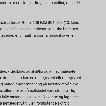
 noen seksuell fremstilling eller handling minst 18
ates, Inc. v. Reno, 139 F.3d 804, 808 (10. krets
lsen som fastsetter at enheter som ikke har noen
tøverne, er unntatt fra journalføringskravene til
ier, videoklipp og skriftlig og annet materiale
ktuelle eiendom enten registrert eller uregistrert
 og handelsklær. Ingenting på nettstedet vårt skal
 eller brukes på nettstedet vårt, uten skriftlig
det fulle omfanget av loven. Navnene og logoene til
å nettstedet vårt, uten forutgående skriftlig