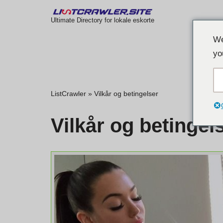
Ultimate Directory for lokale eskorte
Hopp
We
til
yo
innholdet
ListCrawler
»
Vilkår og betingelser
Vilkår og betingel