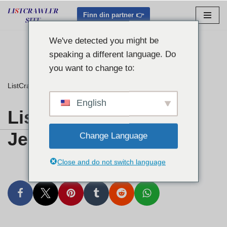
Finn din partner 👉
Hopp
til
We've detected you might be
innholdet
speaking a different language. Do
you want to change to:
ListCrawler
»
Listcrawler Central Jersey
English
Listcrawler Central
Jersey
Change Language
Close and do not switch language