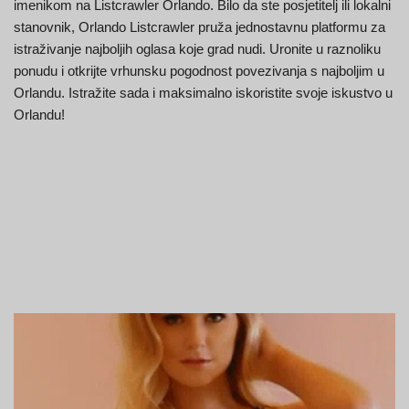
imenikom na Listcrawler Orlando. Bilo da ste posjetitelj ili lokalni
stanovnik, Orlando Listcrawler pruža jednostavnu platformu za
istraživanje najboljih oglasa koje grad nudi. Uronite u raznoliku
ponudu i otkrijte vrhunsku pogodnost povezivanja s najboljim u
Orlandu. Istražite sada i maksimalno iskoristite svoje iskustvo u
Orlandu!