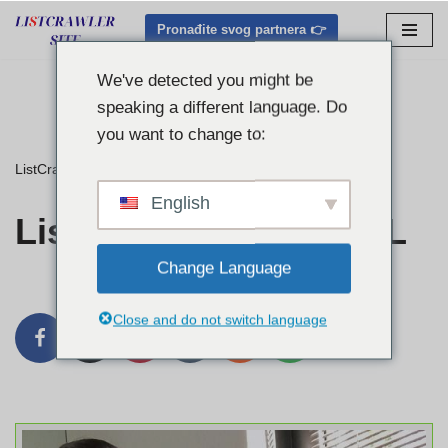
Pronađite svog partnera 👉
Preskoči
na
We've detected you might be
sadržaj
speaking a different language. Do
you want to change to:
ListCrawler
»
Listcrawler Orlando FL
English
Listcrawler Orlando FL
Change Language
Close and do not switch language