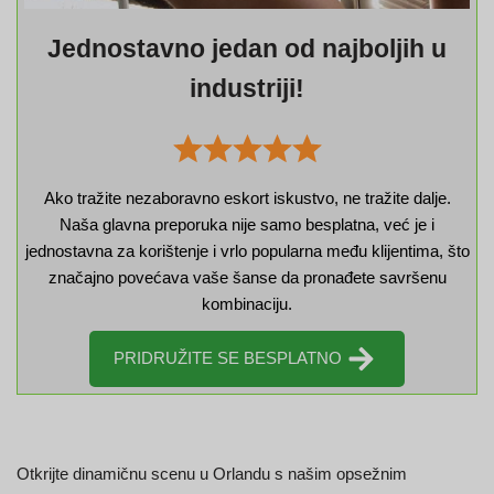
Jednostavno jedan od najboljih u
industriji!
Ako tražite nezaboravno eskort iskustvo, ne tražite dalje.
Naša glavna preporuka nije samo besplatna, već je i
jednostavna za korištenje i vrlo popularna među klijentima, što
značajno povećava vaše šanse da pronađete savršenu
kombinaciju.
PRIDRUŽITE SE BESPLATNO
Otkrijte dinamičnu scenu u Orlandu s našim opsežnim