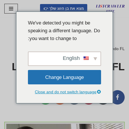
מצא את בן הזוג שלך 👉
דלג
לתוכן
We've detected you might be
speaking a different language. Do
you want to change to:
ListCrawler
»
Listcrawler Orlando FL
English
Listcrawler Orlando FL
Change Language
Close and do not switch language