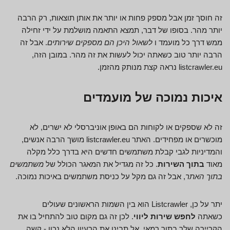
זה חוסך זמן אבל מספק פחות או יותר את אותן תוצאות, רק הרבה
יותר מהר. בסופו של דבר, תמצא התאמה מושלמת על ידי זחילה
ממש דרך כל מועמד ו
לשאול היכן הם מספקים שירותים
. אבל זה
הרבה יותר טוב כשאתה יכול לעשות את זה מהר. במובן הזה,
listcrawler.eu נראה קצת מנותק מהזמן.
איכות נמוכה של מועמדים
זה לא שספקים או לקוחות הם באופן אוניברסלי לא ישרים, לא
מוכשרים או מפחידים. האתר listcrawler.eu מושך הרבה אנשים,
והמדיניות לגבי קבלת משתמשים חדשים היא בדרך כלל מקלה
מאוד
בתוך השירות
. כל זה מגדיל את המאגר הכולל של
משתמשים
בתוך האתר
, אבל זה גם מקל על כניסת משתמשים באיכות נמוכה.
יתר על כן, Listcrawler הוא בין השמות הראשונים שעולים
כשאתה
לחפש שירות ליווי
. לכן זה גם מקום טוב להתחיל בו את
הקריירה שלך בתור רמאי. אל תבינו את הרעיון הלא נכון - קשה