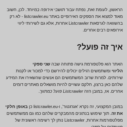
הראשון, לעומת זאת, נפתח עבור
תושבי אירופה במיוחד
. לכן, חשוב
מאוד למצוא את הספקים האירופיים באתר listcrawler.eu - לא רק
בהשוואה לגרסאות Listcrawler אחרות, אלא גם לשירותי ליווי
אירופאים רבים אחרים.
איך זה פועל?
האתר הוא פלטפורמת גישה פתוחה שבה
שני ספקי
הליווי
ומשתמשים רגילים יכולים להירשם כדי למכור או לקנות
שירותים. למרות שרוב המשתמשים הם אנשים שהשאירו את המידע
שלהם כאן ברצון, חלקם עשויים להיות מושאלים מאתרים דומים
אחרים. אז, במובן הזה
Listcrawler פועל כמתווך
.
במובן המקצועי, זה נקרא 'אגרגטור', ו-listcrawler.eu כן
באופן חלקי
את זה
. תוך שימוש בנתונים מהמבקרים שלהם כמו גם ממשתמשים
מפלטפורמות אחרות, Listcrawler נותן לך רשימה ראשונית של
מועמדים על סמך: