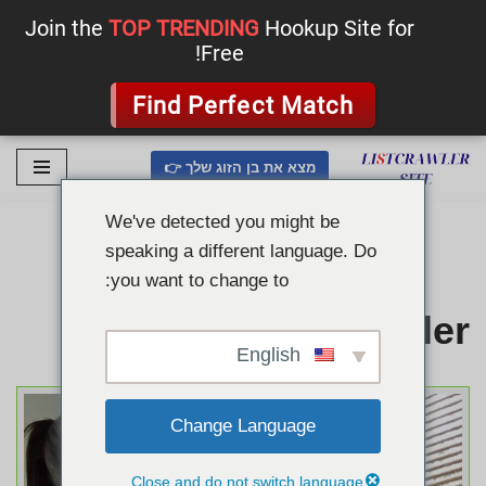
Join the
TOP TRENDING
Hookup Site for
Free!
Find Perfect Match
מצא את בן הזוג שלך 👉
דלג
לתוכן
We've detected you might be
speaking a different language. Do
you want to change to:
Listcrawler
English
Change Language
Close and do not switch language