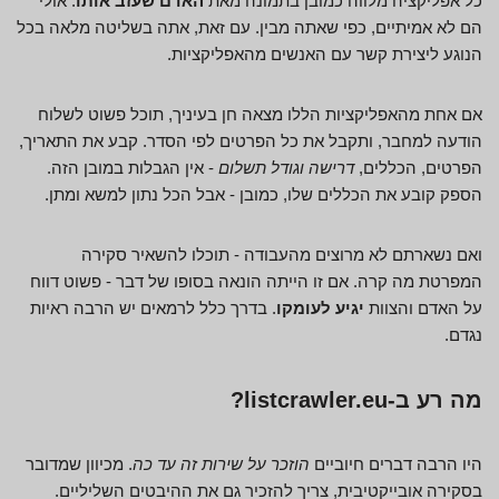
כל אפליקציה מלווה כמובן בתמונה מאת
האדם שעזב אותו
. אולי
הם לא אמיתיים, כפי שאתה מבין. עם זאת, אתה בשליטה מלאה בכל
הנוגע ליצירת קשר עם האנשים מהאפליקציות.
אם אחת מהאפליקציות הללו מצאה חן בעיניך, תוכל פשוט לשלוח
הודעה למחבר, ותקבל את כל הפרטים לפי הסדר. קבע את התאריך,
הפרטים, הכללים,
דרישה וגודל תשלום
- אין הגבלות במובן הזה.
הספק קובע את הכללים שלו, כמובן - אבל הכל נתון למשא ומתן.
ואם נשארתם לא מרוצים מהעבודה - תוכלו להשאיר סקירה
המפרטת מה קרה. אם זו הייתה הונאה בסופו של דבר - פשוט דווח
על האדם והצוות
יגיע לעומקו
. בדרך כלל לרמאים יש הרבה ראיות
נגדם.
מה רע ב-listcrawler.eu?
היו הרבה דברים חיוביים
הוזכר על שירות זה עד כה
. מכיוון שמדובר
בסקירה אובייקטיבית, צריך להזכיר גם את ההיבטים השליליים.