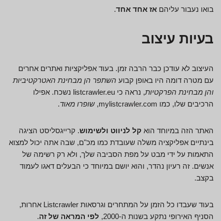
בואו נעבור עליהם
אז אחד אחד
.
בעיות עיצוב
העיצוב לא עודכן כבר הרבה זמן. בעוד אפליקציות ואתרים אחרים
עם מטרה דומה היו באופן קבוע
השתפר הן מבחינת האטרקטיביות
והן מבחינת הפרקטיות
, נראה כי listcrawler.eu נשכח. אפילו
הרכיבים שלו, כמו mylistcrawler.com,
שופרו מאוד
.
האתר הזה במיוחד הוא
קל לניווט ולשימוש
. קרייגסליסט הציגה
בינתיים אפליקציה משלה שעובדת כמו מכ"ם, שבה אתה יכול למצוא
התאמות על ידי מבט על מפת הסביבה שלך, ולא רק רשימה של
אנשים. זה רעיון נהדר, והוא יושם במיוחד כי הבעלים דאגו לעמוד
בקצב.
בעוד שעבדו כל הזמן על המתחרים וגרסאות Listcrawler אחרות,
הסניף האירופי נתקע בשנות ה-2000,
לפי המראה של זה
.