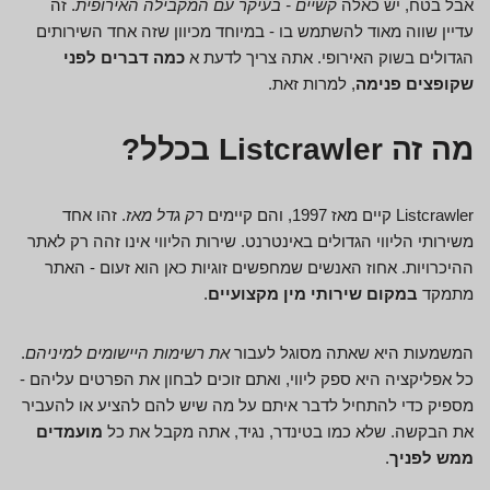
אבל בטח, יש כאלה
קשיים - בעיקר עם המקבילה האירופית
. זה
עדיין שווה מאוד להשתמש בו - במיוחד מכיוון שזה אחד השירותים
הגדולים בשוק האירופי. אתה צריך לדעת א
כמה דברים לפני
שקופצים פנימה
, למרות זאת.
מה זה Listcrawler בכלל?
Listcrawler קיים מאז 1997, והם קיימים
רק גדל מאז
. זהו אחד
משירותי הליווי הגדולים באינטרנט. שירות הליווי אינו זהה רק לאתר
ההיכרויות. אחוז האנשים שמחפשים זוגיות כאן הוא זעום - האתר
מתמקד
במקום שירותי מין מקצועיים
.
המשמעות היא שאתה מסוגל לעבור
את רשימות היישומים למיניהם
.
כל אפליקציה היא ספק ליווי, ואתם זוכים לבחון את הפרטים עליהם -
מספיק כדי להתחיל לדבר איתם על מה שיש להם להציע או להעביר
את הבקשה. שלא כמו בטינדר, נגיד, אתה מקבל את כל
מועמדים
ממש לפניך
.