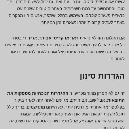
עושה את עבודתו היטב
. וזה כן. עם זאת, זה יכול לעשות הרבה יותר
טוב - בהתחשב עד כמה השירותים האחרים טובים
עושים עם
בחירות העיצוב שלהם
. השימוש בחלל ישתפר, אנשים היו מבקרים
באתר לעתים קרובות יותר ונשארים זמן רב יותר.
אם התלונה הזו לא נראית
ראוי או קריטי עבורך
, אז זה די בסדר -
כל אחד זכאי לדעה משלו. וזה לא שבחירות העיצוב פוגעות בביצועים
בפועל, זה פשוט הורס את הפוטנציאל וגורם לאתר להחוויר בניגוד
לאחרים.
הגדרות סינון
זה גם לא חסרון מאוד מכריע. ה
ההגדרות הנוכחיות מספקות את
התוצאות
. אבל שוב, אם הייתם מגיעים לאתר הזה לאחר ביקור
בפלטפורמה אחרת ומודרנית יותר, לא הייתם מתרשמים. בדרך כלל
תוכל לשנות רק את הגיל ואת העיר כהגדרות כלליות. המגדר
הוא
פחות או יותר אופציה
, אבל מכיוון שרוב הספקים הם נשים, זה
לא חשוב מדי.