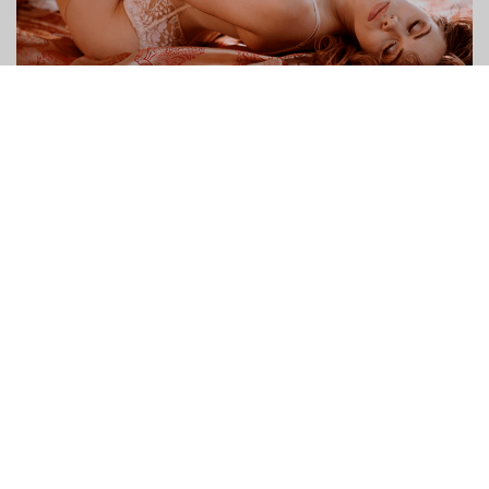
הגבולות עם אלה
השירותים מעורפלים בכל מקרה
- יש הרבה
אמריקאים באתר listcrawler.eu, ויש אפילו יותר אירופאים באתר
הראשי של Listcrawler. אם החסרונות המפורטים שניהם אכן נראו
לך כמו חסרונות מכריעים, אז אתה יכול לשקול להשתמש ב-
Listcrawlers אחרים לתוצאות דומות אבל בצורה הרבה יותר נוחה
ומהירה.
עלינו
מדיניות הפרטיות
תנאים
EN
FR
MS
HR
ES
IT
DE
ZH
HI
BN
UR
TH
JA
KO
RU
ES
NB
CS
FR
FI
SK
SL
PT
NL
VI
TR
HU
SV
TL
BG
DA
IT
DE
AR
PL
EL
RO